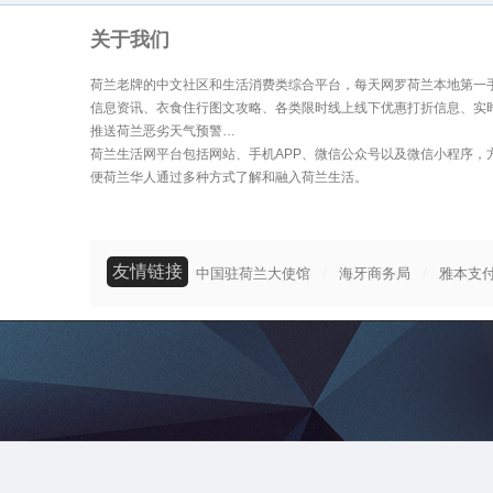
关于我们
荷兰老牌的中文社区和生活消费类综合平台，每天网罗荷兰本地第一
信息资讯、衣食住行图文攻略、各类限时线上线下优惠打折信息、实
推送荷兰恶劣天气预警…
荷兰生活网平台包括网站、手机APP、微信公众号以及微信小程序，
便荷兰华人通过多种方式了解和融入荷兰生活。
友情链接
/
/
中国驻荷兰大使馆
海牙商务局
雅本支