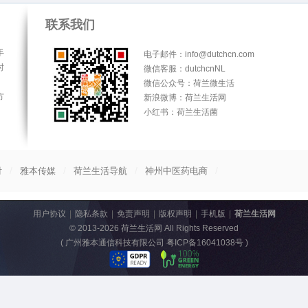
联系我们
手
电子邮件：info@dutchcn.com
时
微信客服：dutchcnNL
微信公众号：荷兰微生活
方
新浪微博：荷兰生活网
小红书：荷兰生活菌
/
/
/
/
付
雅本传媒
荷兰生活导航
神州中医药电商
用户协议
|
隐私条款
|
免责声明
|
版权声明
|
手机版
|
荷兰生活网
© 2013-2026
荷兰生活网
All Rights Reserved
(
广州雅本通信科技有限公司 粤ICP备16041038号
)