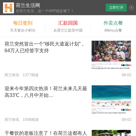
荷兰生活网
立即打开
下拉刷新
在荷兰生活，这一个APP就足够了！
每日签到
汇款回国
外卖点餐
天天签出小积分
从荷兰汇款至中国
iMenu点餐
荷兰突然冒出一个“移民大遣返计划”，
64万人已经签字支持
荷兰快讯 1377阅读
08-02
迎来今年第四次热浪！荷兰未来几天最
高33℃，八月中开始…
荷兰快讯 1508阅读
08-02
干餐饮的老板注意了！在荷兰这都有人