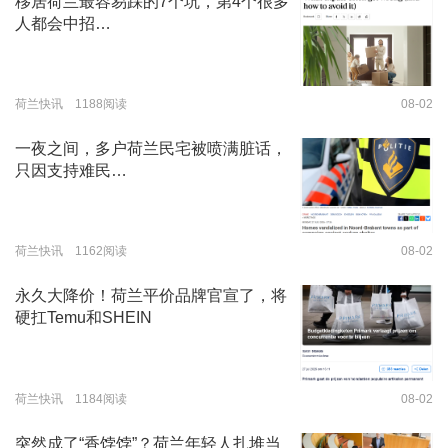
移居荷兰最容易踩的7个坑，第4个很多
人都会中招…
荷兰快讯 1188阅读
08-02
一夜之间，多户荷兰民宅被喷满脏话，
只因支持难民…
荷兰快讯 1162阅读
08-02
永久大降价！荷兰平价品牌官宣了，将
硬扛Temu和SHEIN
荷兰快讯 1184阅读
08-02
突然成了“香饽饽”？荷兰年轻人扎堆当