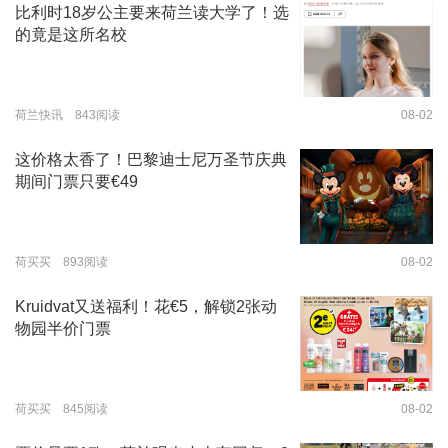
比利时18岁公主要来荷兰读大学了！选
的竟是这所名校
荷兰快讯 843阅读
08-02
这价格太香了！巴黎迪士尼万圣节庆典
期间门票只要€49
荷买买 893阅读
08-02
Kruidvat又送福利！花€5，解锁2张动
物园半价门票
荷买买 845阅读
08-02