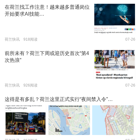
在荷兰找工作注意！越来越多普通岗位
开始要求AI技能…
荷兰快讯 918阅读
07-26
前所未有？荷兰下周或迎历史首次“第4
次热浪”
荷兰快讯 926阅读
07-26
这得是有多乱？荷兰这里正式实行“夜间禁入令”…