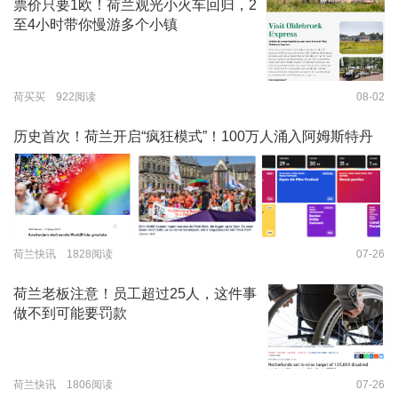
票价只要1欧！荷兰观光小火车回归，2
至4小时带你慢游多个小镇
荷买买 922阅读
08-02
历史首次！荷兰开启“疯狂模式”！100万人涌入阿姆斯特丹
荷兰快讯 1828阅读
07-26
荷兰老板注意！员工超过25人，这件事
做不到可能要罚款
荷兰快讯 1806阅读
07-26