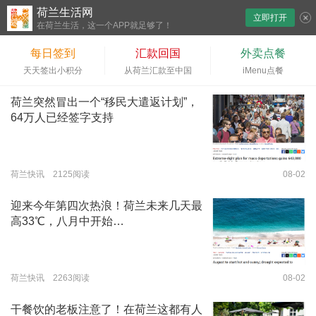
荷兰生活网
立即打开
下拉刷新
在荷兰生活，这一个APP就足够了！
每日签到
汇款回国
外卖点餐
天天签出小积分
从荷兰汇款至中国
iMenu点餐
荷兰突然冒出一个“移民大遣返计划”，
64万人已经签字支持
荷兰快讯 2125阅读
08-02
迎来今年第四次热浪！荷兰未来几天最
高33℃，八月中开始…
荷兰快讯 2263阅读
08-02
干餐饮的老板注意了！在荷兰这都有人