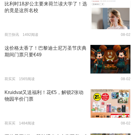
比利时18岁公主要来荷兰读大学了！选
的竟是这所名校
荷兰快讯 1492阅读
08-02
这价格太香了！巴黎迪士尼万圣节庆典
期间门票只要€49
荷买买 1565阅读
08-02
Kruidvat又送福利！花€5，解锁2张动
物园半价门票
荷买买 1484阅读
08-02