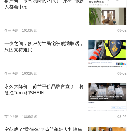
移居荷兰最容易踩的7个坑，第4个很多
人都会中招…
荷兰快讯 1910阅读
08-02
一夜之间，多户荷兰民宅被喷满脏话，
只因支持难民…
荷兰快讯 1632阅读
08-02
永久大降价！荷兰平价品牌官宣了，将
硬扛Temu和SHEIN
荷兰快讯 1889阅读
08-02
突然成了“香饽饽”？荷兰年轻人扎堆当