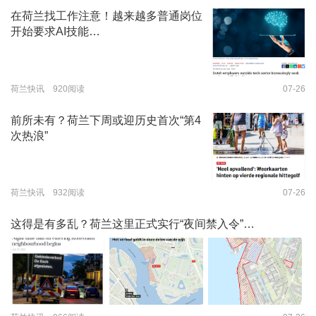
在荷兰找工作注意！越来越多普通岗位
开始要求AI技能…
荷兰快讯 920阅读
07-26
前所未有？荷兰下周或迎历史首次“第4
次热浪”
荷兰快讯 932阅读
07-26
这得是有多乱？荷兰这里正式实行“夜间禁入令”…