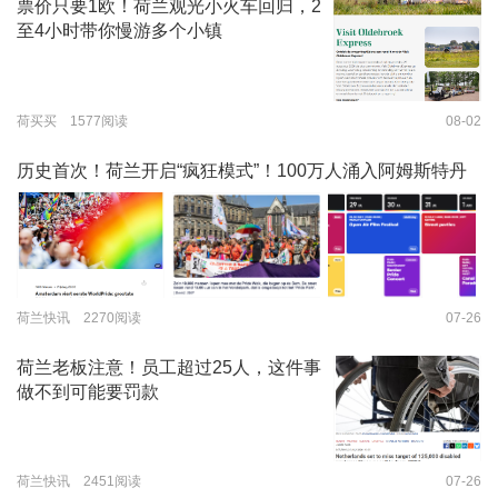
票价只要1欧！荷兰观光小火车回归，2
至4小时带你慢游多个小镇
荷买买 1577阅读
08-02
历史首次！荷兰开启“疯狂模式”！100万人涌入阿姆斯特丹
荷兰快讯 2270阅读
07-26
荷兰老板注意！员工超过25人，这件事
做不到可能要罚款
荷兰快讯 2451阅读
07-26