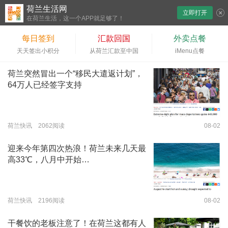
荷兰生活网
立即打开
下拉刷新
在荷兰生活，这一个APP就足够了！
每日签到
汇款回国
外卖点餐
天天签出小积分
从荷兰汇款至中国
iMenu点餐
荷兰突然冒出一个“移民大遣返计划”，
64万人已经签字支持
荷兰快讯 2062阅读
08-02
迎来今年第四次热浪！荷兰未来几天最
高33℃，八月中开始…
荷兰快讯 2196阅读
08-02
干餐饮的老板注意了！在荷兰这都有人