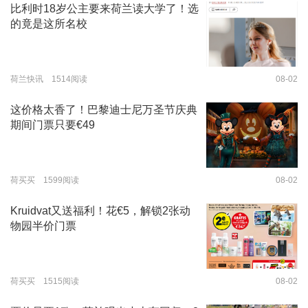
比利时18岁公主要来荷兰读大学了！选
的竟是这所名校
荷兰快讯 1514阅读
08-02
这价格太香了！巴黎迪士尼万圣节庆典
期间门票只要€49
荷买买 1599阅读
08-02
Kruidvat又送福利！花€5，解锁2张动
物园半价门票
荷买买 1515阅读
08-02