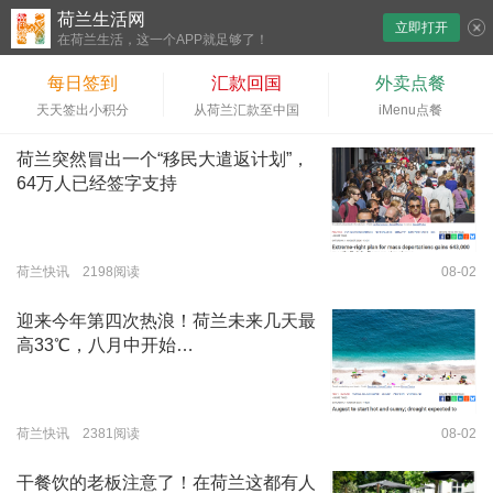
荷兰生活网
立即打开
下拉刷新
在荷兰生活，这一个APP就足够了！
每日签到
汇款回国
外卖点餐
天天签出小积分
从荷兰汇款至中国
iMenu点餐
荷兰突然冒出一个“移民大遣返计划”，
64万人已经签字支持
荷兰快讯 2198阅读
08-02
迎来今年第四次热浪！荷兰未来几天最
高33℃，八月中开始…
荷兰快讯 2381阅读
08-02
干餐饮的老板注意了！在荷兰这都有人