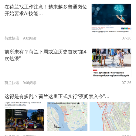
在荷兰找工作注意！越来越多普通岗位
开始要求AI技能…
荷兰快讯 932阅读
07-26
前所未有？荷兰下周或迎历史首次“第4
次热浪”
荷兰快讯 946阅读
07-26
这得是有多乱？荷兰这里正式实行“夜间禁入令”…