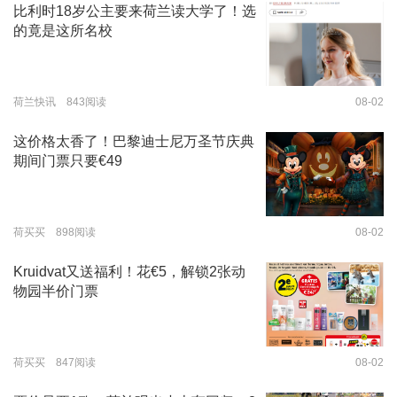
比利时18岁公主要来荷兰读大学了！选
的竟是这所名校
荷兰快讯 843阅读
08-02
这价格太香了！巴黎迪士尼万圣节庆典
期间门票只要€49
荷买买 898阅读
08-02
Kruidvat又送福利！花€5，解锁2张动
物园半价门票
荷买买 847阅读
08-02