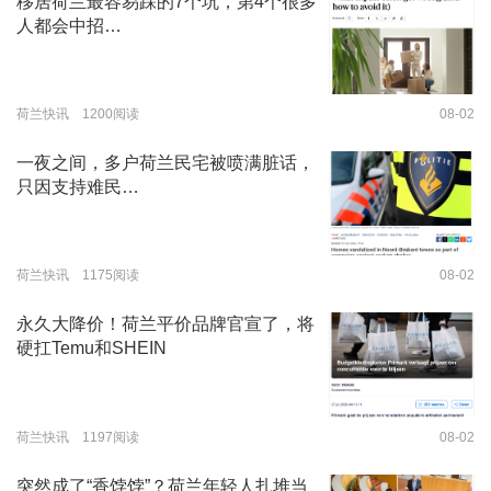
移居荷兰最容易踩的7个坑，第4个很多
人都会中招…
荷兰快讯 1200阅读
08-02
一夜之间，多户荷兰民宅被喷满脏话，
只因支持难民…
荷兰快讯 1175阅读
08-02
永久大降价！荷兰平价品牌官宣了，将
硬扛Temu和SHEIN
荷兰快讯 1197阅读
08-02
突然成了“香饽饽”？荷兰年轻人扎堆当