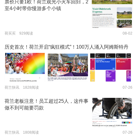
票价只要1欧！荷兰观光小火车回归，2
至4小时带你慢游多个小镇
荷买买 929阅读
08-02
历史首次！荷兰开启“疯狂模式”！100万人涌入阿姆斯特丹
荷兰快讯 1828阅读
07-26
荷兰老板注意！员工超过25人，这件事
做不到可能要罚款
荷兰快讯 1808阅读
07-26