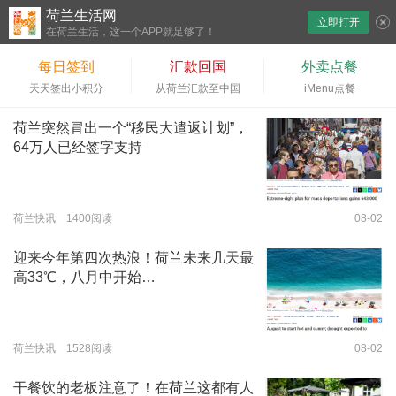
荷兰生活网
立即打开
下拉刷新
在荷兰生活，这一个APP就足够了！
每日签到
汇款回国
外卖点餐
天天签出小积分
从荷兰汇款至中国
iMenu点餐
荷兰突然冒出一个“移民大遣返计划”，
64万人已经签字支持
荷兰快讯 1400阅读
08-02
迎来今年第四次热浪！荷兰未来几天最
高33℃，八月中开始…
荷兰快讯 1528阅读
08-02
干餐饮的老板注意了！在荷兰这都有人