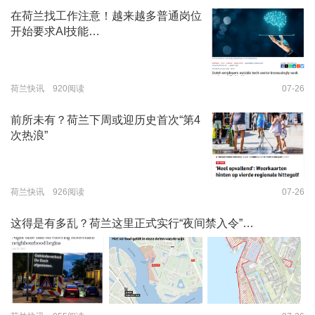
在荷兰找工作注意！越来越多普通岗位
开始要求AI技能…
荷兰快讯 920阅读
07-26
前所未有？荷兰下周或迎历史首次“第4
次热浪”
荷兰快讯 926阅读
07-26
这得是有多乱？荷兰这里正式实行“夜间禁入令”…