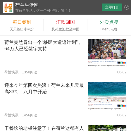
荷兰生活网
立即打开
下拉刷新
在荷兰生活，这一个APP就足够了！
每日签到
汇款回国
外卖点餐
天天签出小积分
从荷兰汇款至中国
iMenu点餐
荷兰突然冒出一个“移民大遣返计划”，
64万人已经签字支持
荷兰快讯 1350阅读
08-02
迎来今年第四次热浪！荷兰未来几天最
高33℃，八月中开始…
荷兰快讯 1456阅读
08-02
干餐饮的老板注意了！在荷兰这都有人