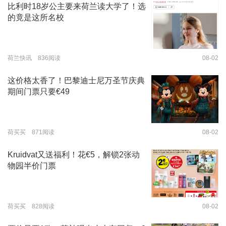
比利时18岁公主要来荷兰读大学了！选
的竟是这所名校
荷兰快讯 836阅读
08-02
这价格太香了！巴黎迪士尼万圣节庆典
期间门票只要€49
荷买买 871阅读
08-02
Kruidvat又送福利！花€5，解锁2张动
物园半价门票
荷买买 828阅读
08-02