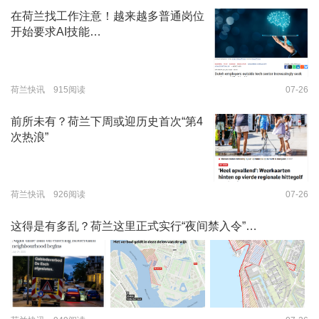
在荷兰找工作注意！越来越多普通岗位
开始要求AI技能…
荷兰快讯 915阅读
07-26
前所未有？荷兰下周或迎历史首次“第4
次热浪”
荷兰快讯 926阅读
07-26
这得是有多乱？荷兰这里正式实行“夜间禁入令”…