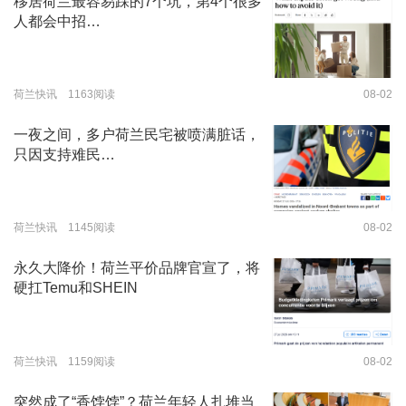
移居荷兰最容易踩的7个坑，第4个很多
人都会中招…
荷兰快讯 1163阅读
08-02
一夜之间，多户荷兰民宅被喷满脏话，
只因支持难民…
荷兰快讯 1145阅读
08-02
永久大降价！荷兰平价品牌官宣了，将
硬扛Temu和SHEIN
荷兰快讯 1159阅读
08-02
突然成了“香饽饽”？荷兰年轻人扎堆当