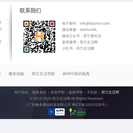
联系我们
手
电子邮件：info@dutchcn.com
时
微信客服：dutchcnNL
微信公众号：荷兰微生活
方
新浪微博：荷兰生活网
小红书：荷兰生活菌
/
/
/
/
付
雅本传媒
荷兰生活导航
神州中医药电商
用户协议
|
隐私条款
|
免责声明
|
版权声明
|
手机版
|
荷兰生活网
© 2013-2026
荷兰生活网
All Rights Reserved
(
广州雅本通信科技有限公司 粤ICP备16041038号
)