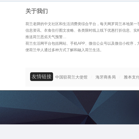
关于我们
荷兰老牌的中文社区和生活消费类综合平台，每天网罗荷兰本地第一
信息资讯、衣食住行图文攻略、各类限时线上线下优惠打折信息、实
推送荷兰恶劣天气预警…
荷兰生活网平台包括网站、手机APP、微信公众号以及微信小程序，
便荷兰华人通过多种方式了解和融入荷兰生活。
友情链接
/
/
中国驻荷兰大使馆
海牙商务局
雅本支