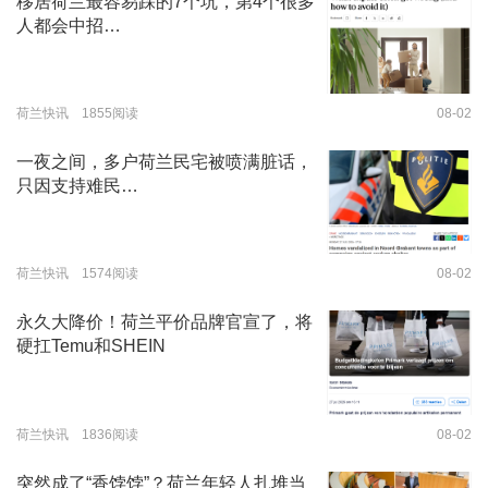
移居荷兰最容易踩的7个坑，第4个很多
人都会中招…
荷兰快讯 1855阅读
08-02
一夜之间，多户荷兰民宅被喷满脏话，
只因支持难民…
荷兰快讯 1574阅读
08-02
永久大降价！荷兰平价品牌官宣了，将
硬扛Temu和SHEIN
荷兰快讯 1836阅读
08-02
突然成了“香饽饽”？荷兰年轻人扎堆当