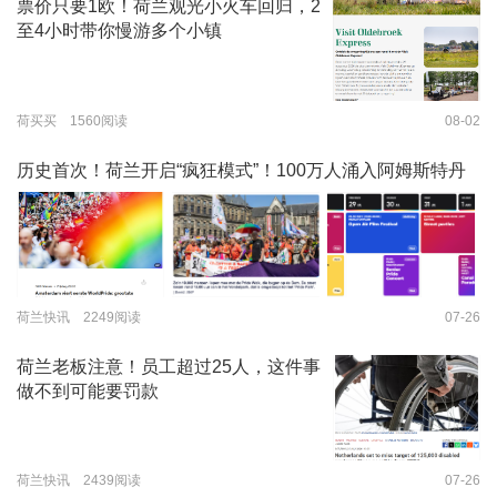
票价只要1欧！荷兰观光小火车回归，2
至4小时带你慢游多个小镇
荷买买 1560阅读
08-02
历史首次！荷兰开启“疯狂模式”！100万人涌入阿姆斯特丹
荷兰快讯 2249阅读
07-26
荷兰老板注意！员工超过25人，这件事
做不到可能要罚款
荷兰快讯 2439阅读
07-26