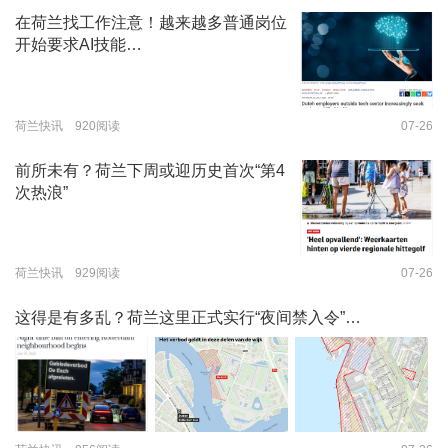
在荷兰找工作注意！越来越多普通岗位
开始要求AI技能…
荷兰快讯 920阅读
07-26
前所未有？荷兰下周或迎历史首次“第4
次热浪”
荷兰快讯 929阅读
07-26
这得是有多乱？荷兰这里正式实行“夜间禁入令”…