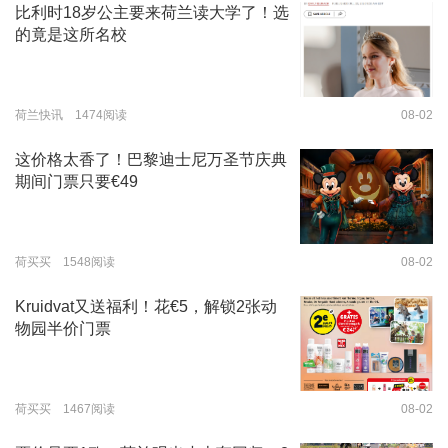
比利时18岁公主要来荷兰读大学了！选
的竟是这所名校
荷兰快讯 1474阅读
08-02
这价格太香了！巴黎迪士尼万圣节庆典
期间门票只要€49
荷买买 1548阅读
08-02
Kruidvat又送福利！花€5，解锁2张动
物园半价门票
荷买买 1467阅读
08-02