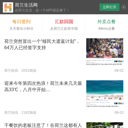
荷兰生活网
立即打开
下拉刷新
在荷兰生活，这一个APP就足够了！
每日签到
汇款回国
外卖点餐
天天签出小积分
从荷兰汇款至中国
iMenu点餐
荷兰突然冒出一个“移民大遣返计划”，
64万人已经签字支持
荷兰快讯 2052阅读
08-02
迎来今年第四次热浪！荷兰未来几天最
高33℃，八月中开始…
荷兰快讯 2182阅读
08-02
干餐饮的老板注意了！在荷兰这都有人