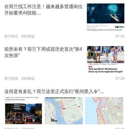
在荷兰找工作注意！越来越多普通岗位
开始要求AI技能…
荷兰快讯 932阅读
07-26
前所未有？荷兰下周或迎历史首次“第4
次热浪”
荷兰快讯 946阅读
07-26
这得是有多乱？荷兰这里正式实行“夜间禁入令”…