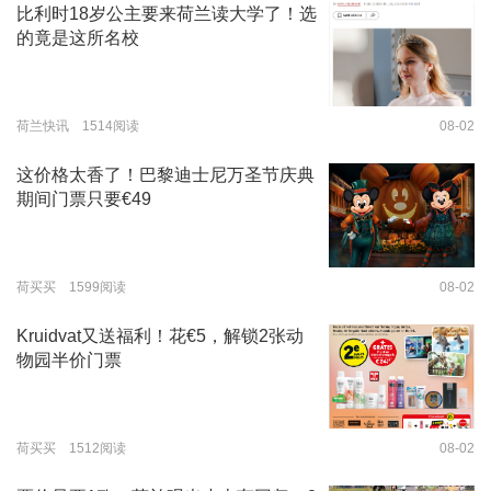
比利时18岁公主要来荷兰读大学了！选
的竟是这所名校
荷兰快讯 1514阅读
08-02
这价格太香了！巴黎迪士尼万圣节庆典
期间门票只要€49
荷买买 1599阅读
08-02
Kruidvat又送福利！花€5，解锁2张动
物园半价门票
荷买买 1512阅读
08-02