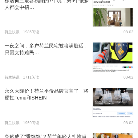
移居荷兰最容易踩的7个坑，第4个很多
人都会中招…
荷兰快讯 1986阅读
08-02
一夜之间，多户荷兰民宅被喷满脏话，
只因支持难民…
荷兰快讯 1711阅读
08-02
永久大降价！荷兰平价品牌官宣了，将
硬扛Temu和SHEIN
荷兰快讯 1959阅读
08-02
突然成了“香饽饽”？荷兰年轻人扎堆当