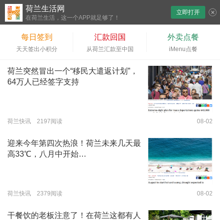
荷兰生活网
立即打开
下拉刷新
在荷兰生活，这一个APP就足够了！
每日签到
汇款回国
外卖点餐
天天签出小积分
从荷兰汇款至中国
iMenu点餐
荷兰突然冒出一个“移民大遣返计划”，
64万人已经签字支持
荷兰快讯 2197阅读
08-02
迎来今年第四次热浪！荷兰未来几天最
高33℃，八月中开始…
荷兰快讯 2379阅读
08-02
干餐饮的老板注意了！在荷兰这都有人