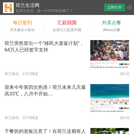
荷兰生活网
立即打开
下拉刷新
在荷兰生活，这一个APP就足够了！
每日签到
汇款回国
外卖点餐
天天签出小积分
从荷兰汇款至中国
iMenu点餐
荷兰突然冒出一个“移民大遣返计划”，
64万人已经签字支持
荷兰快讯 2197阅读
08-02
迎来今年第四次热浪！荷兰未来几天最
高33℃，八月中开始…
荷兰快讯 2379阅读
08-02
干餐饮的老板注意了！在荷兰这都有人