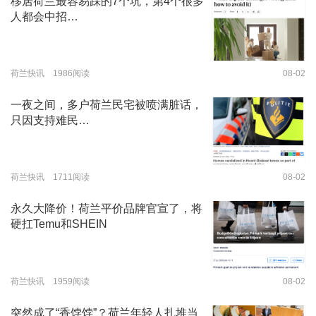
移居荷兰最容易踩的7个坑，第4个很多
人都会中招…
荷兰快讯 1986阅读
08-02
一夜之间，多户荷兰民宅被喷满脏话，
只因支持难民…
荷兰快讯 1711阅读
08-02
永久大降价！荷兰平价品牌官宣了，将
硬扛Temu和SHEIN
荷兰快讯 1959阅读
08-02
突然成了“香饽饽”？荷兰年轻人扎堆当