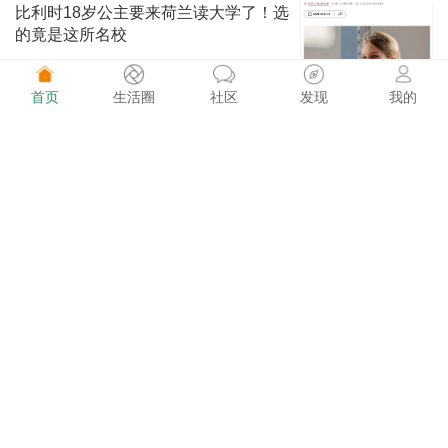
比利时18岁公主要来荷兰读大学了！选
的竟是这所名校
首页
生活圈
社区
发现
我的
荷兰快讯 1514阅读
08-02
这价格太香了！巴黎迪士尼万圣节庆典
期间门票只要€49
荷买买 1599阅读
08-02
Kruidvat又送福利！花€5，解锁2张动
物园半价门票
荷买买 1512阅读
08-02