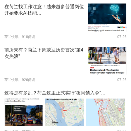
在荷兰找工作注意！越来越多普通岗位
开始要求AI技能…
荷兰快讯 918阅读
07-26
前所未有？荷兰下周或迎历史首次“第4
次热浪”
荷兰快讯 926阅读
07-26
这得是有多乱？荷兰这里正式实行“夜间禁入令”…