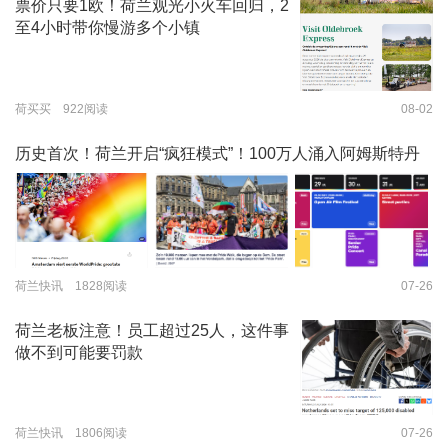
票价只要1欧！荷兰观光小火车回归，2
至4小时带你慢游多个小镇
荷买买 922阅读
08-02
历史首次！荷兰开启“疯狂模式”！100万人涌入阿姆斯特丹
荷兰快讯 1828阅读
07-26
荷兰老板注意！员工超过25人，这件事
做不到可能要罚款
荷兰快讯 1806阅读
07-26