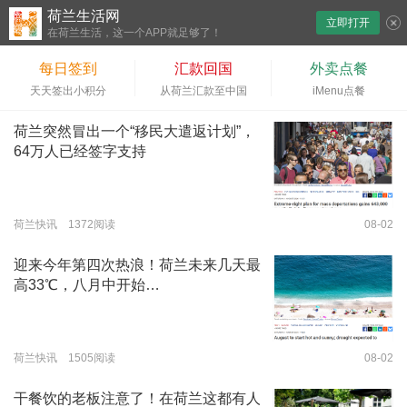
荷兰生活网
立即打开
下拉刷新
在荷兰生活，这一个APP就足够了！
每日签到
汇款回国
外卖点餐
天天签出小积分
从荷兰汇款至中国
iMenu点餐
荷兰突然冒出一个“移民大遣返计划”，
64万人已经签字支持
荷兰快讯 1372阅读
08-02
迎来今年第四次热浪！荷兰未来几天最
高33℃，八月中开始…
荷兰快讯 1505阅读
08-02
干餐饮的老板注意了！在荷兰这都有人