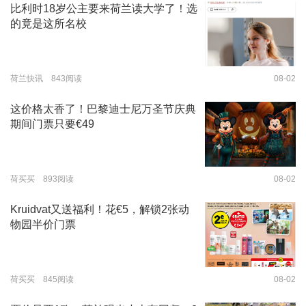
比利时18岁公主要来荷兰读大学了！选
的竟是这所名校
荷兰快讯 843阅读
08-02
这价格太香了！巴黎迪士尼万圣节庆典
期间门票只要€49
荷买买 893阅读
08-02
Kruidvat又送福利！花€5，解锁2张动
物园半价门票
荷买买 845阅读
08-02