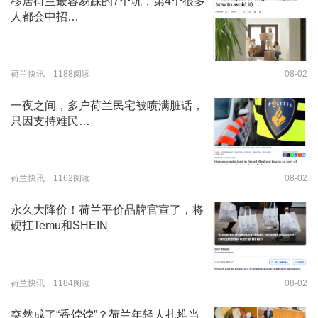
移居荷兰最容易踩的7个坑，第4个很多
人都会中招…
荷兰快讯 1188阅读
08-02
一夜之间，多户荷兰民宅被喷满脏话，
只因支持难民…
荷兰快讯 1162阅读
08-02
永久大降价！荷兰平价品牌官宣了，将
硬扛Temu和SHEIN
荷兰快讯 1184阅读
08-02
突然成了“香饽饽”？荷兰年轻人扎堆当