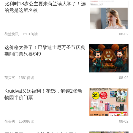
比利时18岁公主要来荷兰读大学了！选
的竟是这所名校
荷兰快讯 1501阅读
08-02
这价格太香了！巴黎迪士尼万圣节庆典
期间门票只要€49
荷买买 1581阅读
08-02
Kruidvat又送福利！花€5，解锁2张动
物园半价门票
荷买买 1500阅读
08-02