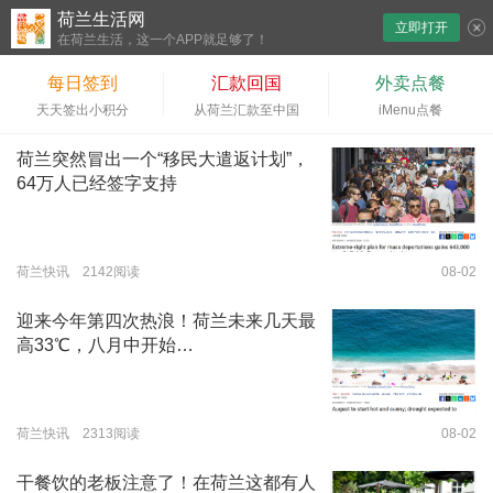
荷兰生活网
立即打开
下拉刷新
在荷兰生活，这一个APP就足够了！
每日签到
汇款回国
外卖点餐
天天签出小积分
从荷兰汇款至中国
iMenu点餐
荷兰突然冒出一个“移民大遣返计划”，
64万人已经签字支持
荷兰快讯 2142阅读
08-02
迎来今年第四次热浪！荷兰未来几天最
高33℃，八月中开始…
荷兰快讯 2313阅读
08-02
干餐饮的老板注意了！在荷兰这都有人