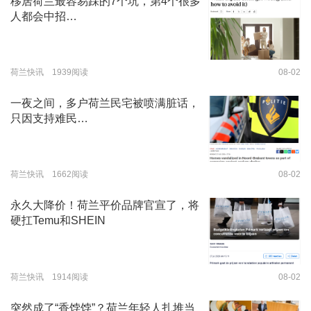
移居荷兰最容易踩的7个坑，第4个很多
人都会中招…
荷兰快讯 1939阅读
08-02
一夜之间，多户荷兰民宅被喷满脏话，
只因支持难民…
荷兰快讯 1662阅读
08-02
永久大降价！荷兰平价品牌官宣了，将
硬扛Temu和SHEIN
荷兰快讯 1914阅读
08-02
突然成了“香饽饽”？荷兰年轻人扎堆当