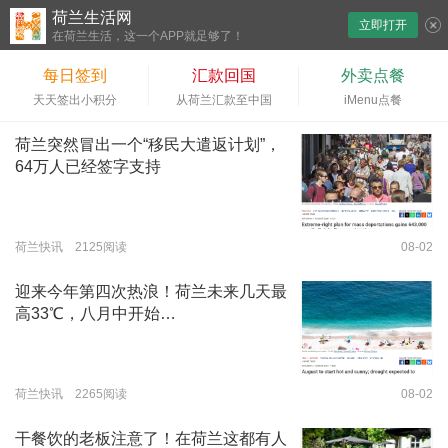
荷兰生活网
立即打开
下拉刷新
在荷兰生活，这一个APP就足够了！
每日签到
汇款回国
外卖点餐
天天签出小积分
从荷兰汇款至中国
iMenu点餐
荷兰突然冒出一个“移民大遣返计划”，
64万人已经签字支持
荷兰快讯 2125阅读
08-02
迎来今年第四次热浪！荷兰未来几天最
高33℃，八月中开始…
荷兰快讯 2265阅读
08-02
干餐饮的老板注意了！在荷兰这都有人