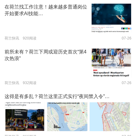
在荷兰找工作注意！越来越多普通岗位
开始要求AI技能…
荷兰快讯 920阅读
07-26
前所未有？荷兰下周或迎历史首次“第4
次热浪”
荷兰快讯 932阅读
07-26
这得是有多乱？荷兰这里正式实行“夜间禁入令”…