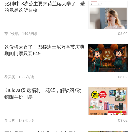
比利时18岁公主要来荷兰读大学了！选
的竟是这所名校
荷兰快讯 1492阅读
08-02
这价格太香了！巴黎迪士尼万圣节庆典
期间门票只要€49
荷买买 1565阅读
08-02
Kruidvat又送福利！花€5，解锁2张动
物园半价门票
荷买买 1484阅读
08-02