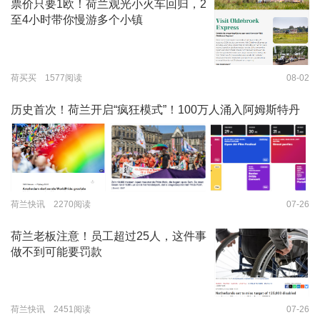
票价只要1欧！荷兰观光小火车回归，2
至4小时带你慢游多个小镇
荷买买 1577阅读
08-02
历史首次！荷兰开启“疯狂模式”！100万人涌入阿姆斯特丹
荷兰快讯 2270阅读
07-26
荷兰老板注意！员工超过25人，这件事
做不到可能要罚款
荷兰快讯 2451阅读
07-26