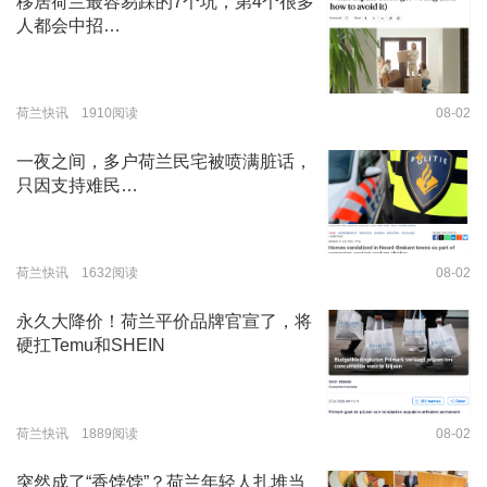
移居荷兰最容易踩的7个坑，第4个很多
人都会中招…
荷兰快讯 1910阅读
08-02
一夜之间，多户荷兰民宅被喷满脏话，
只因支持难民…
荷兰快讯 1632阅读
08-02
永久大降价！荷兰平价品牌官宣了，将
硬扛Temu和SHEIN
荷兰快讯 1889阅读
08-02
突然成了“香饽饽”？荷兰年轻人扎堆当