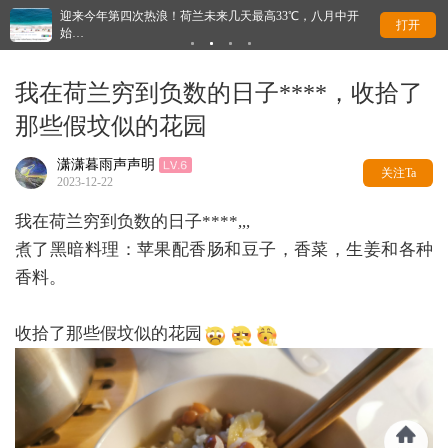
迎来今年第四次热浪！荷兰未来几天最高33℃，八月中开
荷
打开
始…
我在荷兰穷到负数的日子****，收拾了
那些假坟似的花园
潇潇暮雨声声明
关注Ta
2023-12-22
我在荷兰穷到负数的日子****,,,
煮了黑暗料理：苹果配香肠和豆子，香菜，生姜和各种
香料。
收拾了那些假坟似的花园