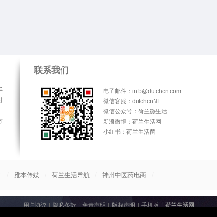
联系我们
手
电子邮件：info@dutchcn.com
时
微信客服：dutchcnNL
微信公众号：荷兰微生活
方
新浪微博：荷兰生活网
小红书：荷兰生活菌
/
/
/
/
付
雅本传媒
荷兰生活导航
神州中医药电商
用户协议
|
隐私条款
|
免责声明
|
版权声明
|
手机版
|
荷兰生活网
© 2013-2026
荷兰生活网
All Rights Reserved