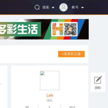
搜索
帐号
+发表新主题
Leh
渔民
25
1
317