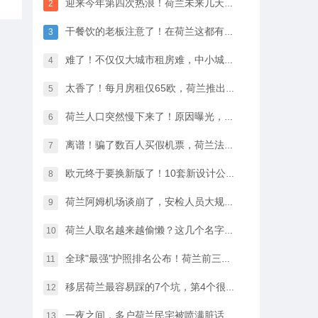
迎来今年第四次热浪！荷兰未来几天最高33℃，八月中开始…
2
干餐饮的老板注意了！在荷兰这都有人偷，全过程很淡定
3
难了！不仅仅大城市租房难，中小城市的房租开始暴涨
4
太香了！每月房租仅65欧，荷兰推出学生住宿优惠福利…
5
荷兰人口突然慢下来了！原因曝光，不是因为没人生孩子
6
离谱！骗了数百人买假机票，荷兰法院竟然没判他坐牢
7
欧元终于要换新版了！10套新设计公布，你最喜欢哪一款？
8
荷兰阿姆机场谈崩了，安检人员大规模停工越来越近…
9
荷兰人取名越来越偷懒？这几个名字几乎满大街都是
10
全球"最强"护照排名公布！荷兰前三，中国护照进步很大
11
移居荷兰最容易踩的7个坑，第4个很多人都会中招…
12
一夜之间，多户荷兰民宅被喷满脏话，只因支持难民…
13