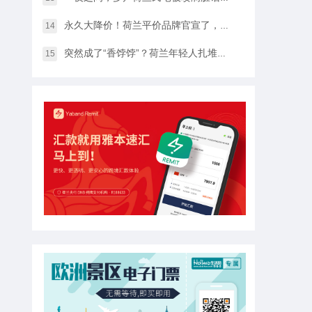
永久大降价！荷兰平价品牌官宣了，将硬扛Temu和SHEIN
14
突然成了“香饽饽”？荷兰年轻人扎堆当老师，发生了什么？
15