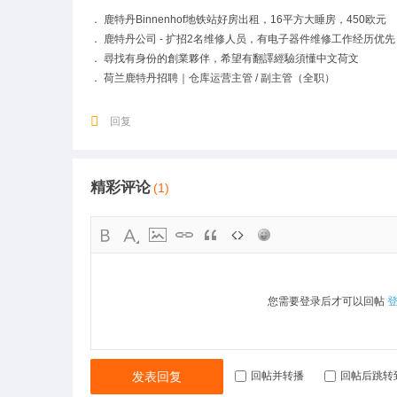
．
鹿特丹Binnenhof地铁站好房出租，16平方大睡房，450欧元
．
鹿特丹公司 - 扩招2名维修人员，有电子器件维修工作经历优先
．
尋找有身份的創業夥伴，希望有翻譯經驗須懂中文荷文
．
荷兰鹿特丹招聘｜仓库运营主管 / 副主管（全职）
回复
精彩评论
(1)
您需要登录后才可以回帖
发表回复
回帖并转播
回帖后跳转