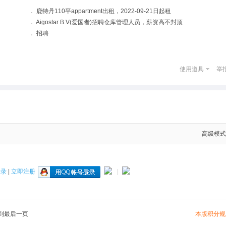
．
鹿特丹110平appartment出租，2022-09-21日起租
．
Aigostar B.V(爱国者)招聘仓库管理人员，薪资高不封顶
．
招聘
使用道具
举
高级模式
登录
|
立即注册
|
本版积分规
到最后一页