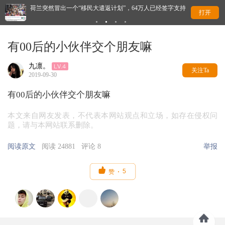
荷兰突然冒出一个“移民大遣返计划”，64万人已经签字支持
一
打开
有00后的小伙伴交个朋友嘛
九凛。
关注Ta
2019-09-30
有00后的小伙伴交个朋友嘛
本文来自网友发表，不代表本网站观点和立场，如存在侵权问
题，请与本网站联系删除。
阅读原文
阅读 24881
评论 8
举报

5
赞