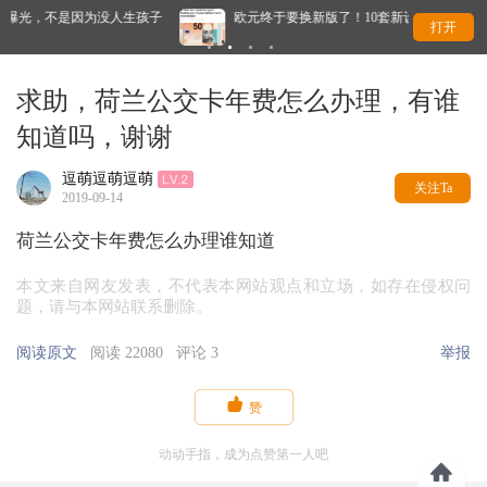
生孩子
欧元终于要换新版了！10套新设计公布，你最喜欢哪一款？
打开
求助，荷兰公交卡年费怎么办理，有谁
知道吗，谢谢
逗萌逗萌逗萌
关注Ta
2019-09-14
荷兰公交卡年费怎么办理谁知道
本文来自网友发表，不代表本网站观点和立场，如存在侵权问
题，请与本网站联系删除。
阅读原文
阅读 22080
评论 3
举报

赞
动动手指，成为点赞第一人吧