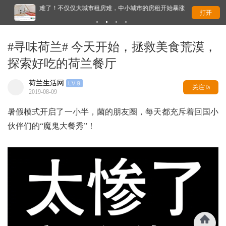
难了！不仅仅大城市租房难，中小城市的房租开始暴涨
欧
打开
#寻味荷兰# 今天开始，拯救美食荒漠，
探索好吃的荷兰餐厅
荷兰生活网
关注Ta
2019-08-09
暑假模式开启了一小半，菌的朋友圈，每天都充斥着回国小
伙伴们的“魔鬼大餐秀”！