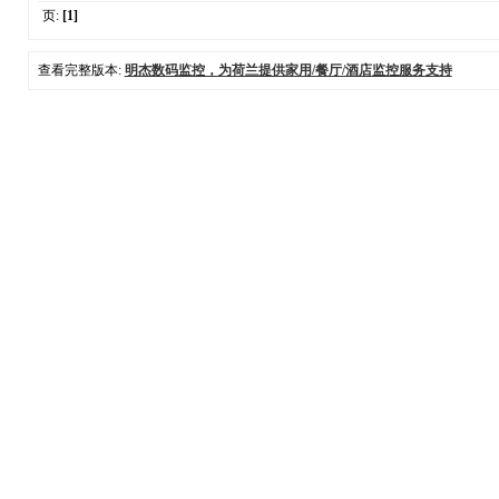
页:
[1]
查看完整版本:
明杰数码监控，为荷兰提供家用/餐厅/酒店监控服务支持