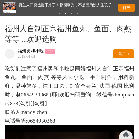
荷兰人口突然慢下来了！原因曝光，不是因为没人生孩子
荷
打开
福州人自制正宗福州鱼丸、鱼面、肉燕
等等 ...欢迎选购
福州勇和小吃
关注Ta
2019-04-04
吃货们注意了福州勇和小吃是阿姆福州人自制正宗福州
鱼丸、鱼面、肉燕 等等风味小吃，手工制作，用料新
鲜，品种繁多，纯正口味，邮寄全荷兰 法国 德国 比利
时，电0654930368 [耶]欢迎扫码垂询，微信号shoujinan
cy878[勾引][勾引]
联系人:nancy chen
电话号码:0654930368