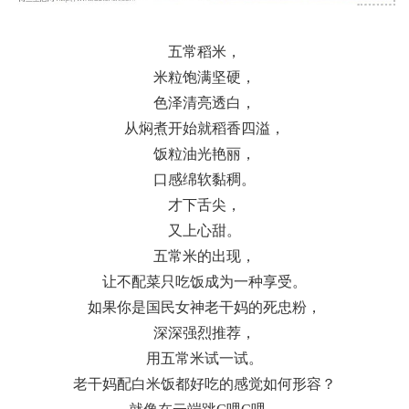
五常稻米，
米粒饱满坚硬，
色泽清亮透白，
从焖煮开始就稻香四溢，
饭粒油光艳丽，
口感绵软黏稠。
才下舌尖，
又上心甜。
五常米的出现，
让不配菜只吃饭成为一种享受。
如果你是国民女神老干妈的死忠粉，
深深强烈推荐，
用五常米试一试。
老干妈配白米饭都好吃的感觉如何形容？