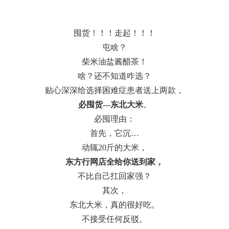
囤货！！！走起！！！
屯啥？
柴米油盐酱醋茶！
啥？还不知道咋选？
贴心深深给选择困难症患者送上两款，
必囤货---东北大米
。
必囤理由：
首先，它沉…
动辄20斤的大米，
东方行网店全给你送到家，
不比自己扛回家强？
其次，
东北大米，真的很好吃。
不接受任何反驳。