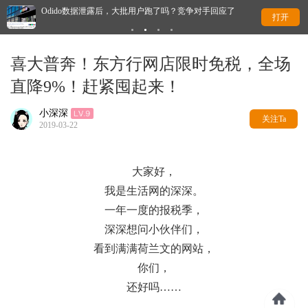
Odido数据泄露后，大批用户跑了吗？竞争对手回应了
这
打开
喜大普奔！东方行网店限时免税，全场
直降9%！赶紧囤起来！
小深深
关注Ta
2019-03-22
大家好，
我是生活网的深深。
一年一度的报税季，
深深想问小伙伴们，
看到满满荷兰文的网站，
你们，
还好吗……