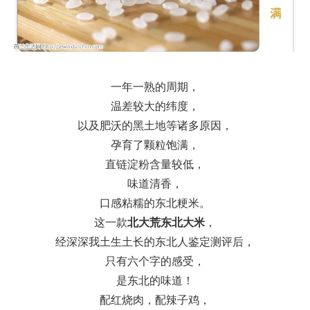
一年一熟的周期，
温差较大的纬度，
以及肥沃的黑土地等诸多原因，
孕育了颗粒饱满，
直链淀粉含量较低，
味道清香，
口感粘糯的东北粳米。
这一款
北大荒东北大米
，
经深深我土生土长的东北人鉴定测评后，
只有六个字的感受，
是东北的味道！
配红烧肉，配辣子鸡，