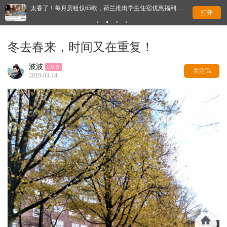
太香了！每月房租仅65欧，荷兰推出学生住宿优惠福利…
这
打开
冬去春来，时间又在重复！
波波
关注Ta
2019-03-14