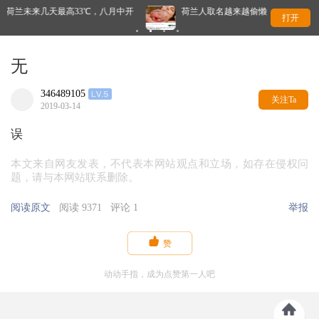
℃，八月中开
荷兰人取名越来越偷懒？这几个名字几乎满大街都是
打开
无
346489105
关注Ta
2019-03-14
误
本文来自网友发表，不代表本网站观点和立场，如存在侵权问
题，请与本网站联系删除。
阅读原文
阅读 9371
评论 1
举报

赞
动动手指，成为点赞第一人吧