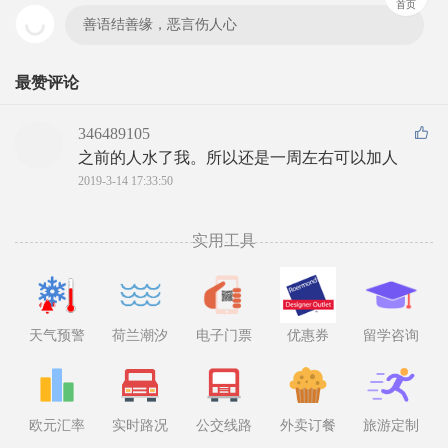
首页
善语结善缘，恶言伤人心
最赞评论
346489105
之前的人水了我。所以还是一周左右可以加人
2019-3-14 17:33:50
实用工具
天气预警
荷兰潮汐
电子门票
优惠券
留学咨询
欧元汇率
实时路况
公交线路
外卖订餐
旅游定制