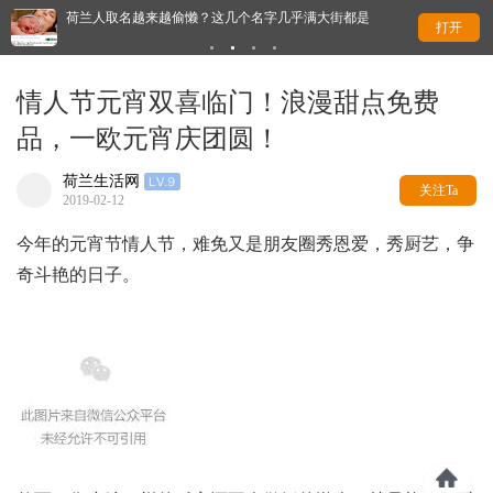
荷兰人取名越来越偷懒？这几个名字几乎满大街都是
太
打开
情人节元宵双喜临门！浪漫甜点免费
品，一欧元宵庆团圆！
荷兰生活网
关注Ta
2019-02-12
今年的元宵节情人节，难免又是朋友圈秀恩爱，秀厨艺，争
奇斗艳的日子。