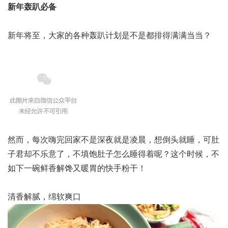
新年轰趴必备
新年将至，大家的各种轰趴计划是不是都排得满满当当？
然而，每次嗨完回家不是深夜就是凌晨，想倒头就睡，可肚
子君却不乐意了，不填饱肚子怎么睡得着呢？这个时候，不
如下一碗鲜香解馋又暖胃的快手粉干！
清香解腻，绵软爽口