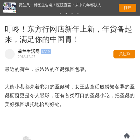
荷兰又一种医生告急！医院直言：未来几年都缺人
移
打开
叮咚！东方行网店新年上新，年货备起
来，满足你的中国胃！
荷兰生活网
关注Ta
2018-12-27
最近的荷兰，被浓浓的圣诞氛围包裹。
大街小巷都亮着彩灯的圣诞树，女王店童话般纷繁各异的圣
诞橱窗更是夺人眼球，还有各类可口的圣诞小吃，把圣诞的
美好氛围烘托地恰到好处。