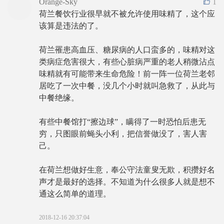
Orange-Sky
1
荷兰餐饮行业很早就不被允许使用味精了，这个应
该算是违法的了。
荷兰罹患高血压、糖尿病的人口蛮多的，味精对这
类病症危害很大，有些心脏病严重的老人稍微沾点
味精就有可能带来生命危险！前一阵一位荷兰老邻
居吃了一次中餐，没几个小时就叫急救了，从此与
中餐绝缘。
有些中餐馆打“擦边球”，瞒得了一时恐怕后患无
穷，只图眼前蝇头小利，把信誉做没了，害人害
己。
在荷兰想做好生意，奉公守法童叟无欺，积攒好名
声才是最好的选择。不知道为什么很多人就是想不
通这么简单的道理。
2018-12-16 20:37:04