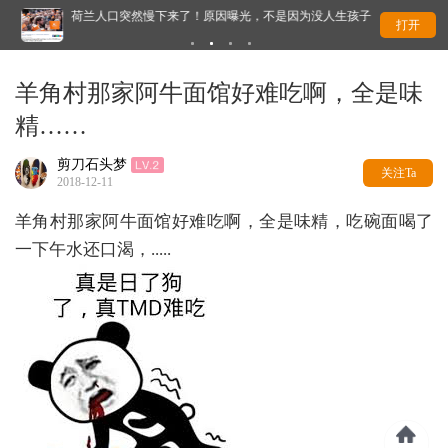
荷兰人口突然慢下来了！原因曝光，不是因为没人生孩子
这
打开
羊角村那家阿牛面馆好难吃啊，全是味
精……
剪刀石头梦
关注Ta
2018-12-11
羊角村那家阿牛面馆好难吃啊，全是味精，吃碗面喝了
一下午水还口渴，.....