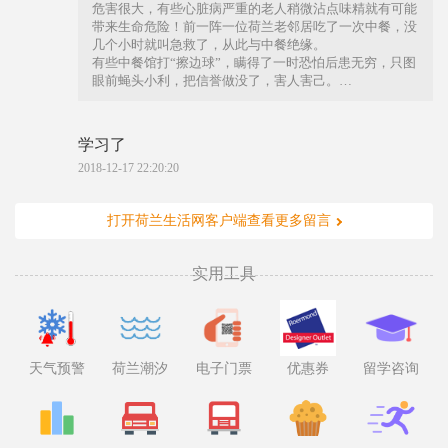
危害很大，有些心脏病严重的老人稍微沾点味精就有可能
带来生命危险！前一阵一位荷兰老邻居吃了一次中餐，没
几个小时就叫急救了，从此与中餐绝缘。
有些中餐馆打“擦边球”，瞒得了一时恐怕后患无穷，只图
眼前蝇头小利，把信誉做没了，害人害己。
在荷兰想做好生意，奉公守法童叟无欺，积攒好名声才是
最好的选择。不知道为什么很多人就是想不通这么简单的
道理。
学习了
2018-12-17 22:20:20
打开荷兰生活网客户端查看更多留言
实用工具
天气预警
荷兰潮汐
电子门票
优惠券
留学咨询