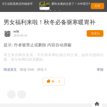
判他坐牢
爱吃水果的注意了！今年荷兰苹果将变少？真相居然是…
打开
男女福利来啦！秋冬必备驱寒暖胃补
echt
关注Ta
2018-09-10
提示:
作者被禁止或删除 内容自动屏蔽
本文来自网友发表，不代表本网站观点和立场，如存在侵权问
题，请与本网站联系删除。
阅读原文
阅读 9940
评论 0
举报

2
赞