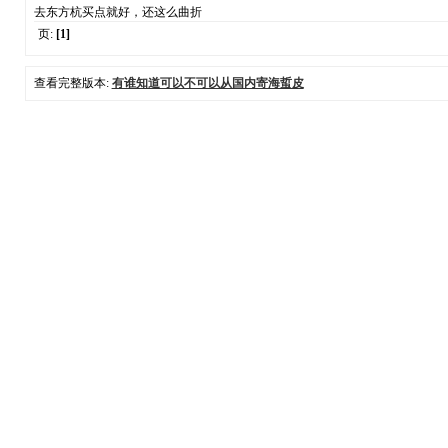
去东方杭买点就好，还这么曲折
页:
[1]
查看完整版本:
有谁知道可以不可以从国内寄海蜇皮