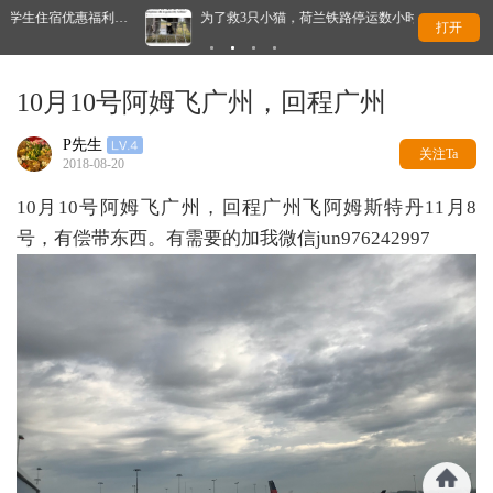
为了救3只小猫，荷兰铁路停运数小时！最后结局太暖了
这
打开
10月10号阿姆飞广州，回程广州
P先生
关注Ta
2018-08-20
10月10号阿姆飞广州，回程广州飞阿姆斯特丹11月8
号，有偿带东西。有需要的加我微信jun976242997