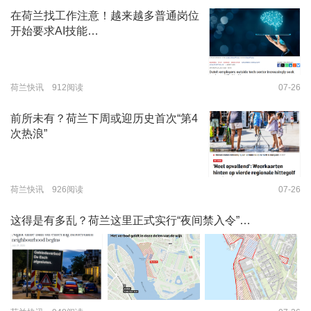
在荷兰找工作注意！越来越多普通岗位
开始要求AI技能…
荷兰快讯 912阅读
07-26
前所未有？荷兰下周或迎历史首次“第4
次热浪”
荷兰快讯 926阅读
07-26
这得是有多乱？荷兰这里正式实行“夜间禁入令”…