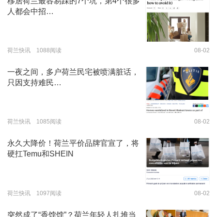
移居荷兰最容易踩的7个坑，第4个很多
人都会中招…
荷兰快讯 1088阅读
08-02
一夜之间，多户荷兰民宅被喷满脏话，
只因支持难民…
荷兰快讯 1085阅读
08-02
永久大降价！荷兰平价品牌官宣了，将
硬扛Temu和SHEIN
荷兰快讯 1097阅读
08-02
突然成了“香饽饽”？荷兰年轻人扎堆当