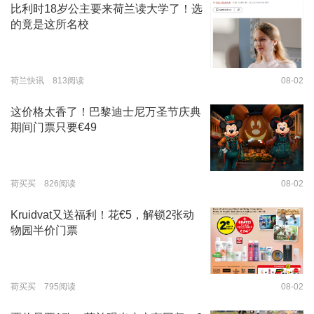
比利时18岁公主要来荷兰读大学了！选
的竟是这所名校
荷兰快讯 813阅读
08-02
这价格太香了！巴黎迪士尼万圣节庆典
期间门票只要€49
荷买买 826阅读
08-02
Kruidvat又送福利！花€5，解锁2张动
物园半价门票
荷买买 795阅读
08-02