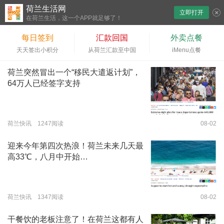
荷兰生活网
立即打开
下拉刷新
在荷兰生活，这一个APP就足够了！
每日签到
汇款回国
外卖点餐
天天签出小积分
从荷兰汇款至中国
iMenu点餐
荷兰突然冒出一个“移民大遣返计划”，
64万人已经签字支持
荷兰快讯 1247阅读
08-02
迎来今年第四次热浪！荷兰未来几天最
高33℃，八月中开始…
荷兰快讯 1347阅读
08-02
干餐饮的老板注意了！在荷兰这都有人